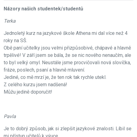
Názory našich studentek/studentů
Terka
Jednoletý kurz na jazykové škole Athena mi dal více než 4
roky na SŠ.
Obě paní učitelky jsou velmi přizpůsobivé, chápavé a hlavně
trpělivé! V září jsem se bála, že se nic nového nenaučím, ale
to byl velký omyl. Neustále jsme procvičovali nová slovíčka,
fráze, poslech, psaní a hlavně mluvení.
Jediné, co mě mrzí je, že ten rok tak rychle utekl.
Z celého kurzu jsem nadšená!
Můžu jedině doporučit!
Pavla
Je to dobrý způsob, jak si zlepšit jazykové znalosti. Líbil se
mi přístup učitelů k výuce.